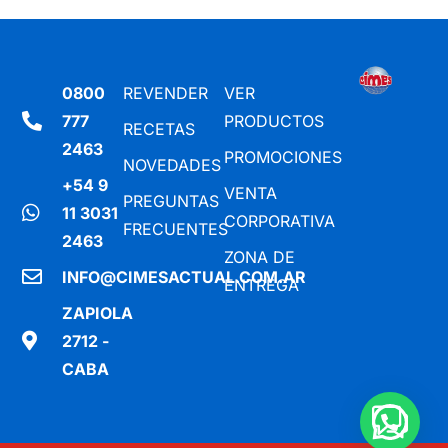
0800
REVENDER
VER
777
PRODUCTOS
RECETAS
2463
PROMOCIONES
NOVEDADES
+54 9
VENTA
PREGUNTAS
11 3031
CORPORATIVA
FRECUENTES
2463
ZONA DE
INFO@CIMESACTUAL.COM.AR
ENTREGA
ZAPIOLA
2712 -
CABA